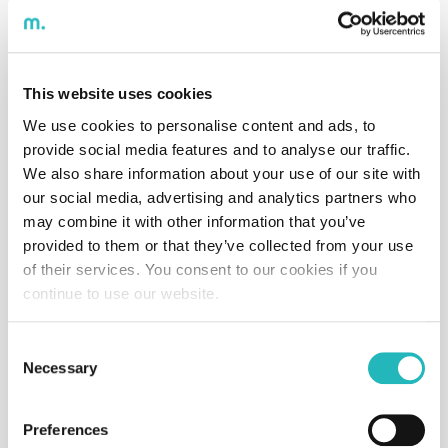
que acham que está na hora de mudar um pouco a sua
imagem. Início do ano, nova cara para mostrar ao seu
público e as novidades que a fundação disponibiliza.
This website uses cookies
We use cookies to personalise content and ads, to
provide social media features and to analyse our traffic.
We also share information about your use of our site with
our social media, advertising and analytics partners who
may combine it with other information that you’ve
provided to them or that they’ve collected from your use
of their services. You consent to our cookies if you
continue to use our website.
DESENVOLVIMENTO
Consent
Necessary
Selection
O desenvolvimento começou logo que o cliente nos
passou o design que ele tinham para o novo site.
Preferences
Passado os ficheiros os nossos desenvolvedores