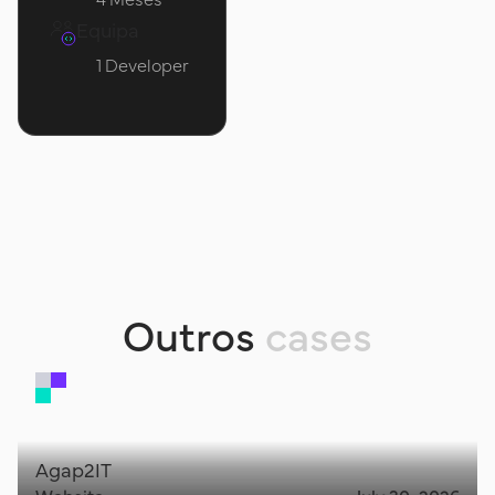
Equipa
1 Developer
O
u
t
r
o
s
c
a
s
e
s
Agap2IT
Website
July 30, 2026