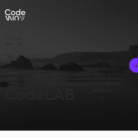
< Soluções
personalizadas
R&D
para o
sucesso do seu
CodeLAB
negócio
>